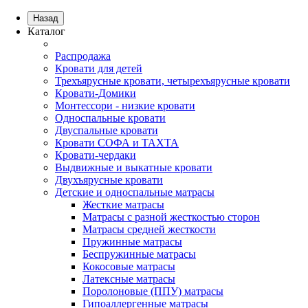
Назад
Каталог
Распродажа
Кровати для детей
Трехъярусные кровати, четырехъярусные кровати
Кровати-Домики
Монтессори - низкие кровати
Односпальные кровати
Двуспальные кровати
Кровати СОФА и ТАХТА
Кровати-чердаки
Выдвижные и выкатные кровати
Двухъярусные кровати
Детские и односпальные матрасы
Жесткие матрасы
Матрасы с разной жесткостью сторон
Матрасы средней жесткости
Пружинные матрасы
Беспружинные матрасы
Кокосовые матрасы
Латексные матрасы
Поролоновые (ППУ) матрасы
Гипоаллергенные матрасы