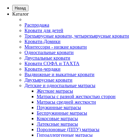
Назад
Каталог
Распродажа
Кровати для детей
Трехъярусные кровати, четырехъярусные кровати
Кровати-Домики
Монтессори - низкие кровати
Односпальные кровати
Двуспальные кровати
Кровати СОФА и ТАХТА
Кровати-чердаки
Выдвижные и выкатные кровати
Двухъярусные кровати
Детские и односпальные матрасы
Жесткие матрасы
Матрасы с разной жесткостью сторон
Матрасы средней жесткости
Пружинные матрасы
Беспружинные матрасы
Кокосовые матрасы
Латексные матрасы
Поролоновые (ППУ) матрасы
Гипоаллергенные матрасы