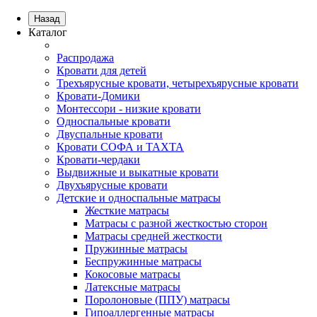
Назад
Каталог
Распродажа
Кровати для детей
Трехъярусные кровати, четырехъярусные кровати
Кровати-Домики
Монтессори - низкие кровати
Односпальные кровати
Двуспальные кровати
Кровати СОФА и ТАХТА
Кровати-чердаки
Выдвижные и выкатные кровати
Двухъярусные кровати
Детские и односпальные матрасы
Жесткие матрасы
Матрасы с разной жесткостью сторон
Матрасы средней жесткости
Пружинные матрасы
Беспружинные матрасы
Кокосовые матрасы
Латексные матрасы
Поролоновые (ППУ) матрасы
Гипоаллергенные матрасы