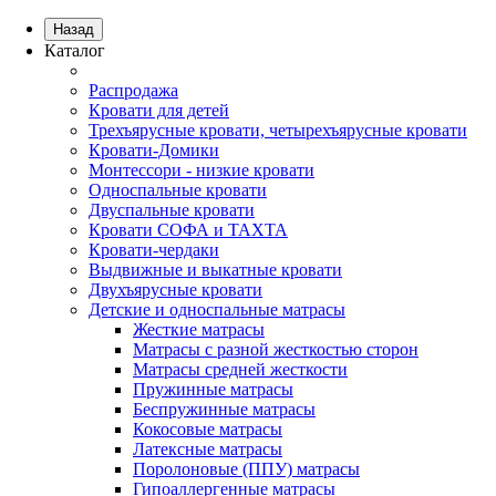
Назад
Каталог
Распродажа
Кровати для детей
Трехъярусные кровати, четырехъярусные кровати
Кровати-Домики
Монтессори - низкие кровати
Односпальные кровати
Двуспальные кровати
Кровати СОФА и ТАХТА
Кровати-чердаки
Выдвижные и выкатные кровати
Двухъярусные кровати
Детские и односпальные матрасы
Жесткие матрасы
Матрасы с разной жесткостью сторон
Матрасы средней жесткости
Пружинные матрасы
Беспружинные матрасы
Кокосовые матрасы
Латексные матрасы
Поролоновые (ППУ) матрасы
Гипоаллергенные матрасы