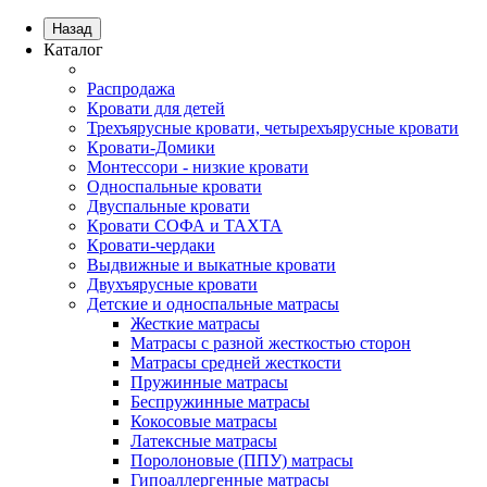
Назад
Каталог
Распродажа
Кровати для детей
Трехъярусные кровати, четырехъярусные кровати
Кровати-Домики
Монтессори - низкие кровати
Односпальные кровати
Двуспальные кровати
Кровати СОФА и ТАХТА
Кровати-чердаки
Выдвижные и выкатные кровати
Двухъярусные кровати
Детские и односпальные матрасы
Жесткие матрасы
Матрасы с разной жесткостью сторон
Матрасы средней жесткости
Пружинные матрасы
Беспружинные матрасы
Кокосовые матрасы
Латексные матрасы
Поролоновые (ППУ) матрасы
Гипоаллергенные матрасы