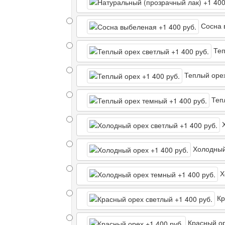
Сосна 
Теп
Теплый оре
Теп
Х
Холодный
Х
Кр
Красный о