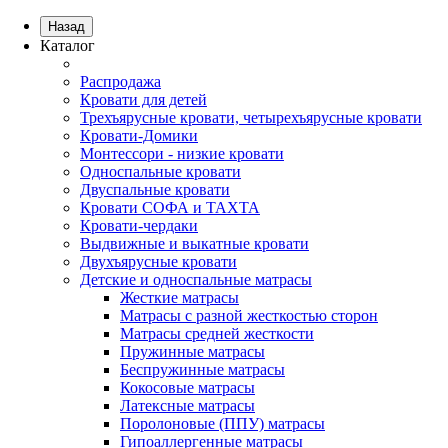
Назад
Каталог
Распродажа
Кровати для детей
Трехъярусные кровати, четырехъярусные кровати
Кровати-Домики
Монтессори - низкие кровати
Односпальные кровати
Двуспальные кровати
Кровати СОФА и ТАХТА
Кровати-чердаки
Выдвижные и выкатные кровати
Двухъярусные кровати
Детские и односпальные матрасы
Жесткие матрасы
Матрасы с разной жесткостью сторон
Матрасы средней жесткости
Пружинные матрасы
Беспружинные матрасы
Кокосовые матрасы
Латексные матрасы
Поролоновые (ППУ) матрасы
Гипоаллергенные матрасы