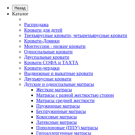
Назад
Каталог
Распродажа
Кровати для детей
Трехъярусные кровати, четырехъярусные кровати
Кровати-Домики
Монтессори - низкие кровати
Односпальные кровати
Двуспальные кровати
Кровати СОФА и ТАХТА
Кровати-чердаки
Выдвижные и выкатные кровати
Двухъярусные кровати
Детские и односпальные матрасы
Жесткие матрасы
Матрасы с разной жесткостью сторон
Матрасы средней жесткости
Пружинные матрасы
Беспружинные матрасы
Кокосовые матрасы
Латексные матрасы
Поролоновые (ППУ) матрасы
Гипоаллергенные матрасы