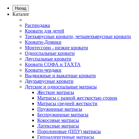
Назад
Каталог
Распродажа
Кровати для детей
Трехъярусные кровати, четырехъярусные кровати
Кровати-Домики
Монтессори - низкие кровати
Односпальные кровати
Двуспальные кровати
Кровати СОФА и ТАХТА
Кровати-чердаки
Выдвижные и выкатные кровати
Двухъярусные кровати
Детские и односпальные матрасы
Жесткие матрасы
Матрасы с разной жесткостью сторон
Матрасы средней жесткости
Пружинные матрасы
Беспружинные матрасы
Кокосовые матрасы
Латексные матрасы
Поролоновые (ППУ) матрасы
Гипоаллергенные матрасы