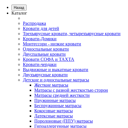
Назад
Каталог
Распродажа
Кровати для детей
Трехъярусные кровати, четырехъярусные кровати
Кровати-Домики
Монтессори - низкие кровати
Односпальные кровати
Двуспальные кровати
Кровати СОФА и ТАХТА
Кровати-чердаки
Выдвижные и выкатные кровати
Двухъярусные кровати
Детские и односпальные матрасы
Жесткие матрасы
Матрасы с разной жесткостью сторон
Матрасы средней жесткости
Пружинные матрасы
Беспружинные матрасы
Кокосовые матрасы
Латексные матрасы
Поролоновые (ППУ) матрасы
Гипоаллергенные матрасы