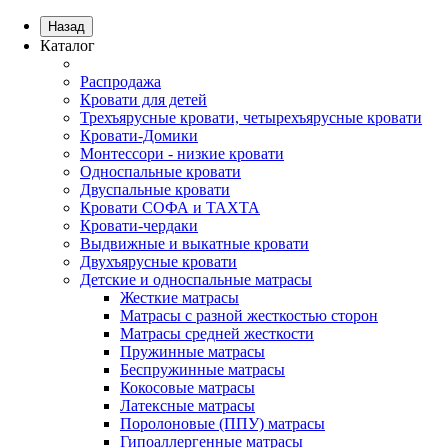
Назад
Каталог
Распродажа
Кровати для детей
Трехъярусные кровати, четырехъярусные кровати
Кровати-Домики
Монтессори - низкие кровати
Односпальные кровати
Двуспальные кровати
Кровати СОФА и ТАХТА
Кровати-чердаки
Выдвижные и выкатные кровати
Двухъярусные кровати
Детские и односпальные матрасы
Жесткие матрасы
Матрасы с разной жесткостью сторон
Матрасы средней жесткости
Пружинные матрасы
Беспружинные матрасы
Кокосовые матрасы
Латексные матрасы
Поролоновые (ППУ) матрасы
Гипоаллергенные матрасы