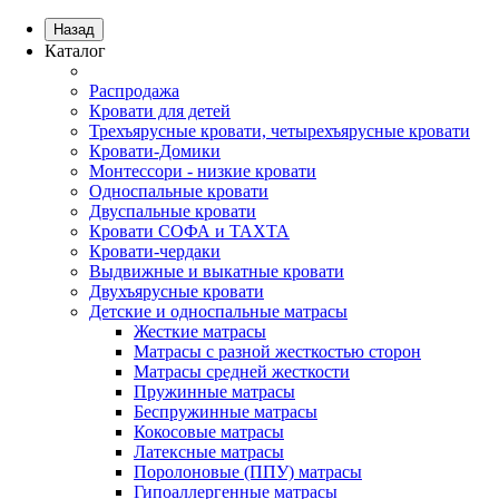
Назад
Каталог
Распродажа
Кровати для детей
Трехъярусные кровати, четырехъярусные кровати
Кровати-Домики
Монтессори - низкие кровати
Односпальные кровати
Двуспальные кровати
Кровати СОФА и ТАХТА
Кровати-чердаки
Выдвижные и выкатные кровати
Двухъярусные кровати
Детские и односпальные матрасы
Жесткие матрасы
Матрасы с разной жесткостью сторон
Матрасы средней жесткости
Пружинные матрасы
Беспружинные матрасы
Кокосовые матрасы
Латексные матрасы
Поролоновые (ППУ) матрасы
Гипоаллергенные матрасы