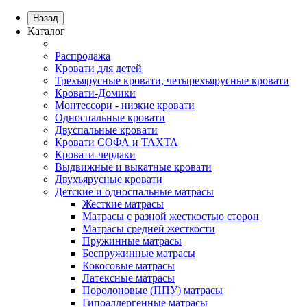
Назад
Каталог
Распродажа
Кровати для детей
Трехъярусные кровати, четырехъярусные кровати
Кровати-Домики
Монтессори - низкие кровати
Односпальные кровати
Двуспальные кровати
Кровати СОФА и ТАХТА
Кровати-чердаки
Выдвижные и выкатные кровати
Двухъярусные кровати
Детские и односпальные матрасы
Жесткие матрасы
Матрасы с разной жесткостью сторон
Матрасы средней жесткости
Пружинные матрасы
Беспружинные матрасы
Кокосовые матрасы
Латексные матрасы
Поролоновые (ППУ) матрасы
Гипоаллергенные матрасы