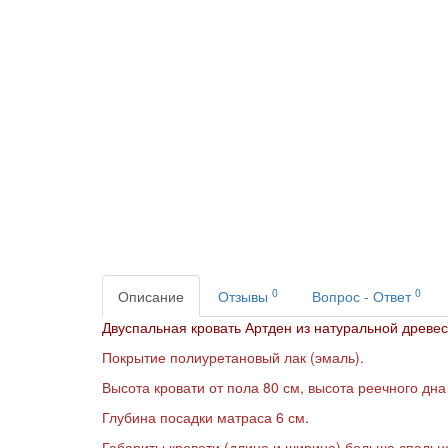
0
0
Описание
Отзывы
Вопрос - Ответ
Двуспальная кровать Артден из натуральной древес
Покрытие полиуретановый лак (эмаль).
Высота кровати от пола 80 см, высота реечного дна
Глубина посадки матраса 6 см.
Габариты кровати (длина и ширина) больше спально