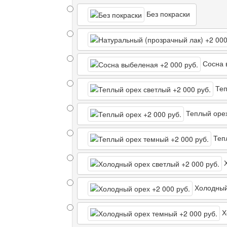
Без покраски
Сосна 
Теп
Теплый оре
Теп
Х
Холодный
Х