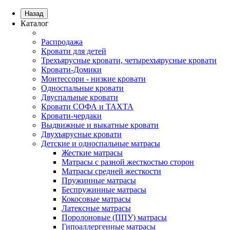
Назад
Каталог
Распродажа
Кровати для детей
Трехъярусные кровати, четырехъярусные кровати
Кровати-Домики
Монтессори - низкие кровати
Односпальные кровати
Двуспальные кровати
Кровати СОФА и ТАХТА
Кровати-чердаки
Выдвижные и выкатные кровати
Двухъярусные кровати
Детские и односпальные матрасы
Жесткие матрасы
Матрасы с разной жесткостью сторон
Матрасы средней жесткости
Пружинные матрасы
Беспружинные матрасы
Кокосовые матрасы
Латексные матрасы
Поролоновые (ППУ) матрасы
Гипоаллергенные матрасы